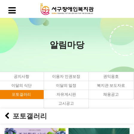
알림마당
공지사항
이용자 인권보장
권익옹호
이달의 식단
이달의 일정
복지관 보도자료
포토갤러리
자유게시판
채용공고
고시공고
포토갤러리