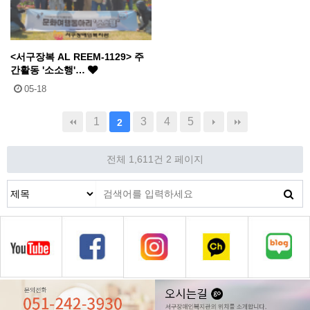
<서구장복 AL REEM-1129> 주
간활동 '소소행'…
05-18
1
3
4
5
2
전체 1,611건
2 페이지