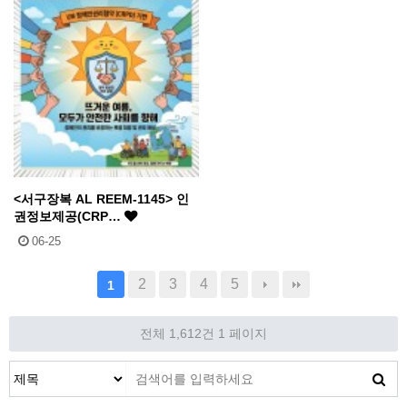
<서구장복 AL REEM-1145> 인
권정보제공(CRP…
06-25
2
3
4
5
1
전체 1,612건
1 페이지