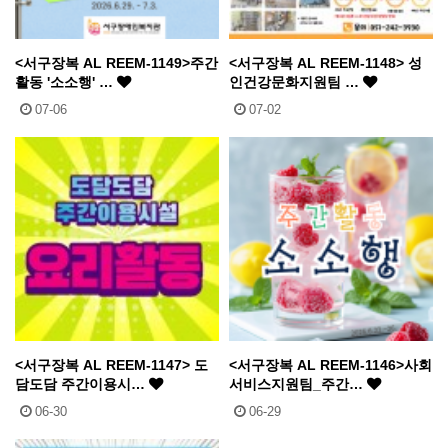
<서구장복 AL REEM-1149>주간
<서구장복 AL REEM-1148> 성
활동 '소소행' …
인건강문화지원팀 …
07-06
07-02
<서구장복 AL REEM-1147> 도
<서구장복 AL REEM-1146>사회
담도담 주간이용시…
서비스지원팀_주간…
06-30
06-29